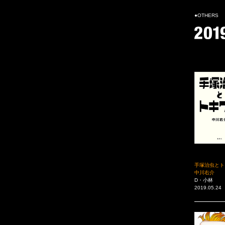
●OTHERS
手塚治虫とト
中川右介
D・小林
2019.05.24