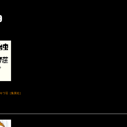
キワ荘［集英社］