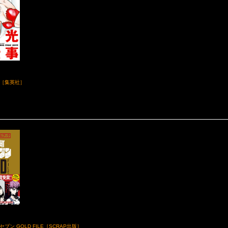
［集英社］
ブン GOLD FILE［SCRAP出版］