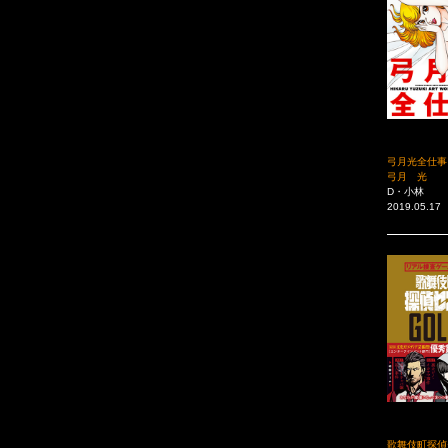
弓月光全仕事
弓月 光
D・小林
2019.05.17
歌舞伎町探偵セ