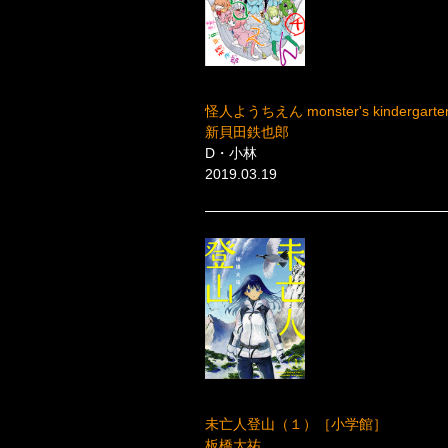
怪人ようちえん monster's kinderg
新貝田鉄也郎
D・小林
2019.03.19
未亡人登山（１）［小学館］
板橋大祐