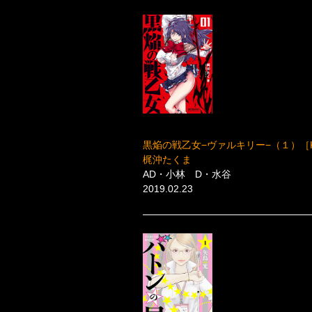
黒焔の戦乙女−ヴァルキリー−（１）［K
梶沖たくま
AD・小林 D・水谷
2019.02.23