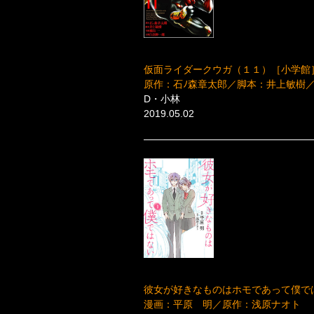
仮面ライダークウガ（１１）［小学館
原作：石ﾉ森章太郎／脚本：井上敏樹
D・小林
2019.05.02
彼女が好きなものはホモであって僕では
漫画：平原 明／原作：浅原ナオト