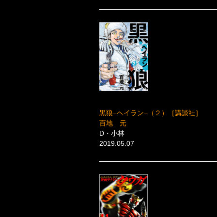
黒狼−ヘイラン−（２）［講談社］
百地 元
D・小林
2019.05.07